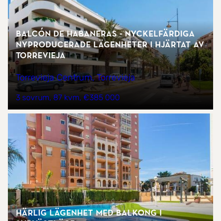
Balcón de Habaneras - Nyckelfärdiga
nyproducerade lägenheter i hjärtat av
Torrevieja
Torrevieja Centrum, Torrevieja
3 sovrum
87 kvm
€385 000
Härlig lägenhet med balkong i