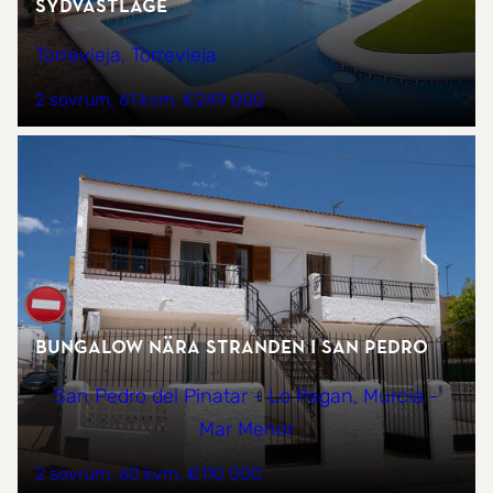
sydvästläge
Torrevieja, Torrevieja
2 sovrum
61 kvm
€249 000
Bungalow nära stranden i San Pedro
San Pedro del Pinatar - Lo Pagan, Murcia -
Mar Menor
2 sovrum
60 kvm
€110 000