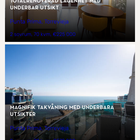
Totalrenoverad lägenhet med
underbar utsikt
Punta Prima, Torrevieja
2 sovrum
70 kvm
€225 000
Magnifik takvåning med underbara
utsikter
Punta Prima, Torrevieja