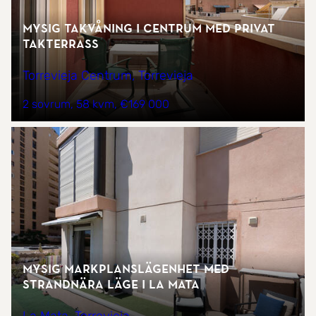
Mysig takvåning i centrum med privat
takterrass
Torrevieja Centrum, Torrevieja
2 sovrum
58 kvm
€169 000
Mysig markplanslägenhet med
strandnära läge i La Mata