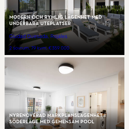
Modern och rymlig lägenhet med
underbara uteplatser
Ciudad Quesada, Rojales
2 sovrum
79 kvm
€359 000
Nyrenoverad markplanslägenhet i
söderläge med gemensam pool