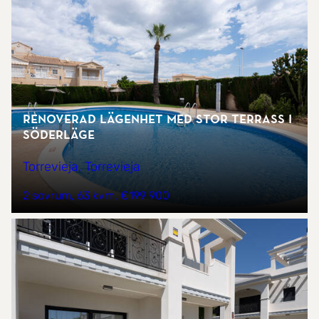
Renoverad lägenhet med stor terrass i
söderläge
Torrevieja, Torrevieja
2 sovrum
63 kvm
€199 900