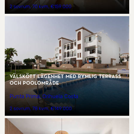
2 sovrum
70 kvm
€159 000
Välskött lägenhet med rymlig terrass
och poolområde
Punta Prima, Orihuela Costa
2 sovrum
78 kvm
€149 000