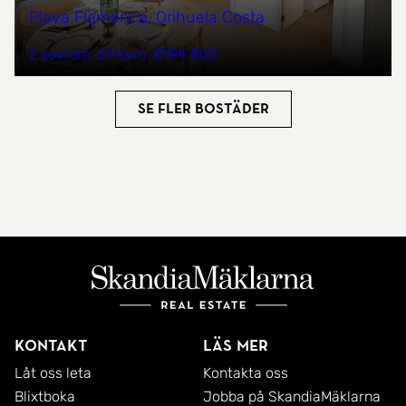
Playa Flamenca, Orihuela Costa
2 sovrum
69 kvm
€194 800
Se fler bostäder
Kontakt
Läs mer
Låt oss leta
Kontakta oss
Blixtboka
Jobba på SkandiaMäklarna