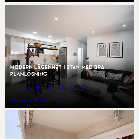
Modern lägenhet i stan med bra
planlösning
Torrevieja Centrum, Torrevieja
2 sovrum
75 kvm
€269 000