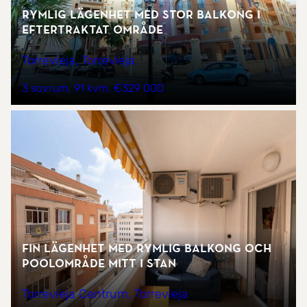
Rymlig lägenhet med stor balkong i
eftertraktat område
Torrevieja, Torrevieja
3 sovrum
91 kvm
€329 000
Fin lägenhet med rymlig balkong och
poolområde mitt i stan
Torrevieja Centrum, Torrevieja