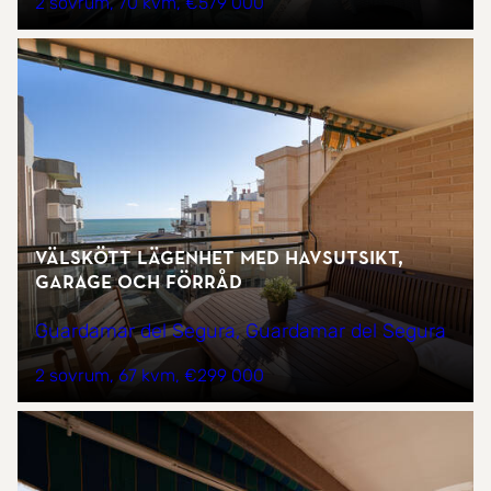
2 sovrum
70 kvm
€579 000
Välskött lägenhet med havsutsikt,
garage och förråd
Guardamar del Segura, Guardamar del Segura
2 sovrum
67 kvm
€299 000