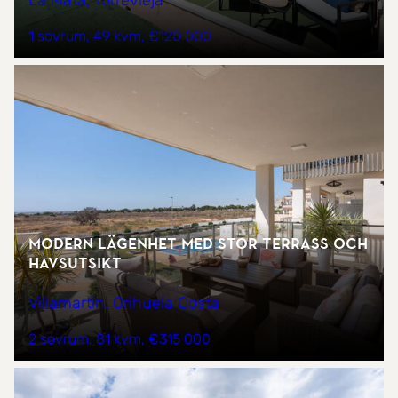
La Mata, Torrevieja
1 sovrum
49 kvm
€120 000
Modern lägenhet med stor terrass och
havsutsikt
Villamartin, Orihuela Costa
2 sovrum
81 kvm
€315 000