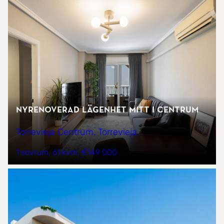
Nyrenoverad lägenhet mitt i centrum
Torrevieja Centrum, Torrevieja
1 sovrum
61 kvm
€149 000