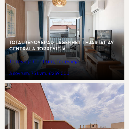
Totalrenoverad lägenhet i hjärtat av
centrala Torrevieja
Torrevieja Centrum, Torrevieja
3 sovrum
75 kvm
€239 000