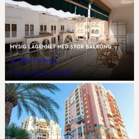
Mysig lägenhet med stor balkong
La Mata, Torrevieja
1 sovrum
55 kvm
€115 000