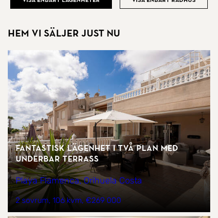
Visa enbart lägenheter
Visa enbart radhus
Hem vi säljer just nu
Fantastisk lägenhet i två plan med
underbar terrass
Playa Flamenca, Orihuela Costa
2 sovrum
106 kvm
€269 000