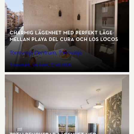
Charmig lägenhet med perfekt läge
mellan Playa del Cura och Los Locos
Torrevieja Centrum, Torrevieja
3 sovrum
96 kvm
€165 000