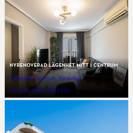
Nyrenoverad lägenhet mitt i centrum
Torrevieja Centrum, Torrevieja
1 sovrum
61 kvm
€149 000