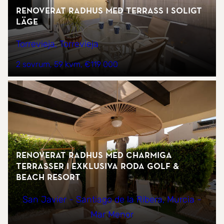
Renoverat radhus med terrass i soligt
läge
Torrevieja, Torrevieja
2 sovrum
59 kvm
€119 000
Renoverat radhus med charmiga
terrasser i exklusiva Roda Golf &
Beach Resort
San Javier - Santiago de la Ribera, Murcia -
Mar Menor