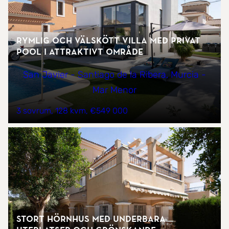
Rymlig och välskött villa med privat
pool i attraktivt område
San Javier - Santiago de la Ribera, Murcia -
Mar Menor
3 sovrum
128 kvm
€549 000
Stort hörnhus med underbara