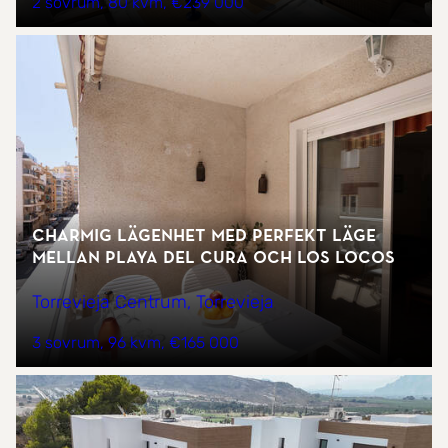
2 sovrum
80 kvm
€239 000
Charmig lägenhet med perfekt läge
mellan Playa del Cura och Los Locos
Torrevieja Centrum, Torrevieja
3 sovrum
96 kvm
€165 000