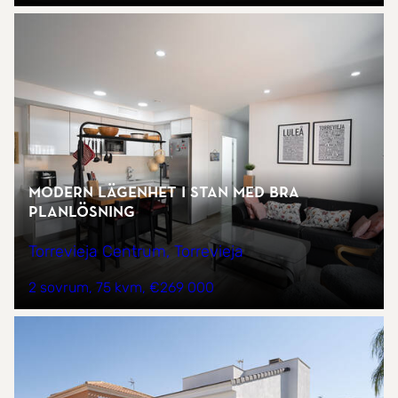
Modern lägenhet i stan med bra
planlösning
Torrevieja Centrum, Torrevieja
2 sovrum
75 kvm
€269 000