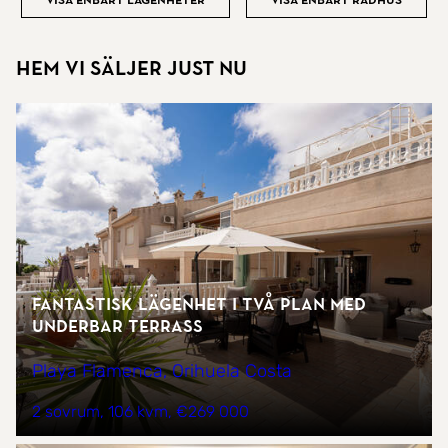
Visa enbart lägenheter
Visa enbart radhus
Hem vi säljer just nu
Fantastisk lägenhet i två plan med
underbar terrass
Playa Flamenca, Orihuela Costa
2 sovrum
106 kvm
€269 000