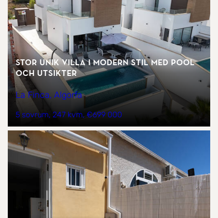
Stor unik villa i modern stil med pool
och utsikter
La Finca, Algorfa
5 sovrum
247 kvm
€699 000