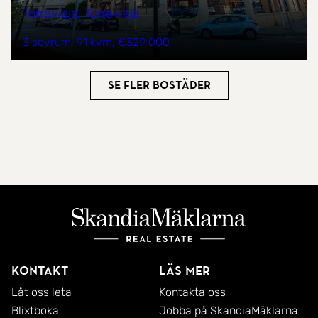
Torrevieja, Torrevieja
3 sovrum
91 kvm
€329 000
Se fler bostäder
Kontakt
Läs mer
Låt oss leta
Kontakta oss
Blixtboka
Jobba på SkandiaMäklarna