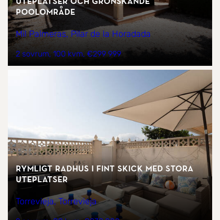
uteplatser och grönskande
poolområde
Mil Palmeras, Pilar de la Horadada
2 sovrum
100 kvm
€299 999
Rymligt radhus i fint skick med stora
uteplatser
Torrevieja, Torrevieja