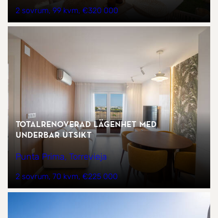
2 sovrum
99 kvm
€320 000
Totalrenoverad lägenhet med
underbar utsikt
Punta Prima, Torrevieja
2 sovrum
70 kvm
€225 000