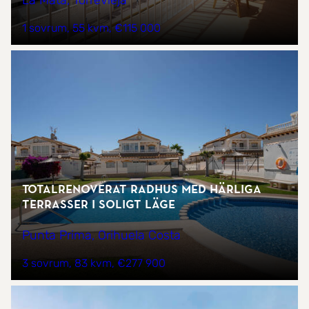
La Mata, Torrevieja
1 sovrum
55 kvm
€115 000
Totalrenoverat radhus med härliga
terrasser i soligt läge
Punta Prima, Orihuela Costa
3 sovrum
83 kvm
€277 900