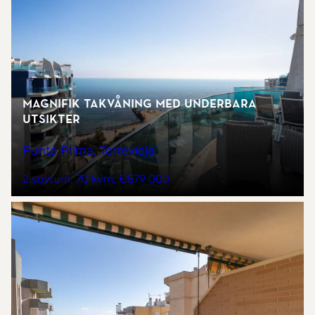
Magnifik takvåning med underbara
utsikter
Punta Prima, Torrevieja
2 sovrum
70 kvm
€579 000