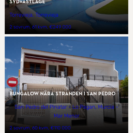
sydvästläge
Torrevieja, Torrevieja
2 sovrum
61 kvm
€249 000
Bungalow nära stranden i San Pedro
San Pedro del Pinatar - Lo Pagan, Murcia -
Mar Menor
2 sovrum
60 kvm
€110 000