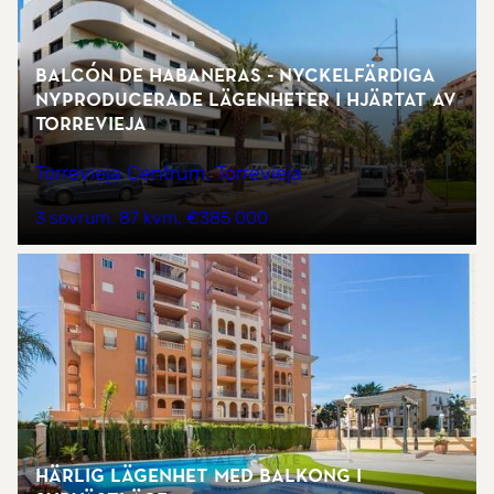
Balcón de Habaneras - Nyckelfärdiga
nyproducerade lägenheter i hjärtat av
Torrevieja
Torrevieja Centrum, Torrevieja
3 sovrum
87 kvm
€385 000
Härlig lägenhet med balkong i