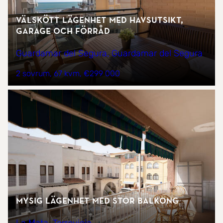
Välskött lägenhet med havsutsikt,
garage och förråd
Guardamar del Segura, Guardamar del Segura
2 sovrum
67 kvm
€299 000
Mysig lägenhet med stor balkong