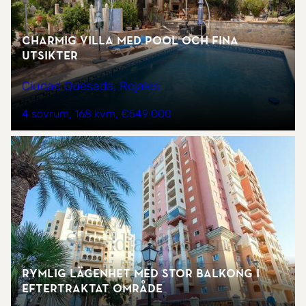
Charmig villa med pool och fina
utsikter
Ciudad Quesada, Rojales
4 sovrum
168 kvm
€549 000
Rymlig lägenhet med stor balkong i
eftertraktat område