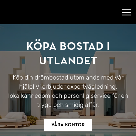
Gå till startsidan
Öppn
Köpa bostad i
utlandet
Köp din drömbostad utomlands med vår
hjälp! Vi erbjuder expertvägledning,
lokalkännedom och personlig service för en
trygg och smidig affär.
Våra kontor