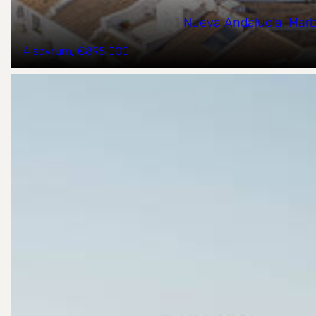
Nueva Andalucía, Marb
4 sovrum
€895 000