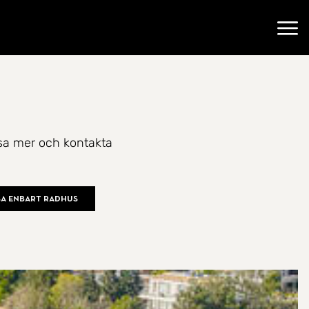
Öppn
läsa mer och kontakta
sa enbart radhus