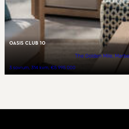
Oasis Club 10
The Golden Mile, Marbe
3 sovrum
314 kvm
€5 995 000