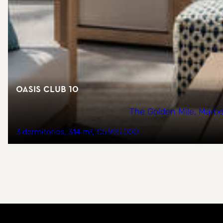
Oasis Club 10
The Golden Mile, Marbe
3 dormitorios
314 m²
€5.995.000