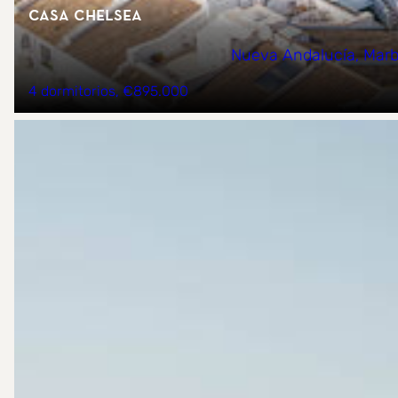
Casa Chelsea
Nueva Andalucía, Marb
4 dormitorios
€895.000