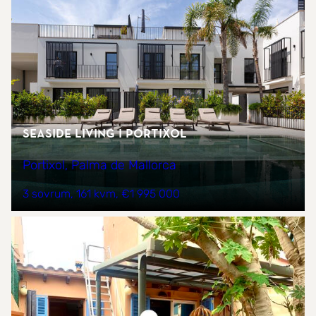
Seaside Living i Portixol
Portixol, Palma de Mallorca
3 sovrum
161 kvm
€1 995 000