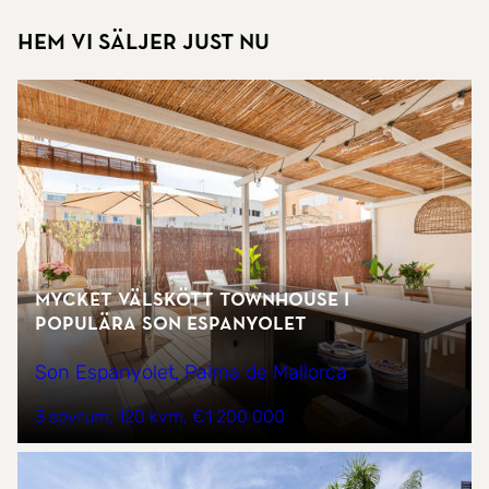
Hem vi säljer just nu
Mycket välskött townhouse i
populära Son Espanyolet
Son Espanyolet, Palma de Mallorca
3 sovrum
120 kvm
€1 200 000