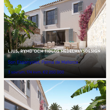
Ljus, rymd och tidlös medelhavsdesign
Son Espanyolet, Palma de Mallorca
3 sovrum
174 kvm
€2 250 000