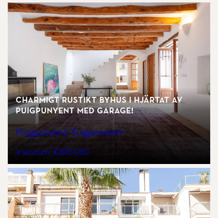
Charmigt rustikt byhus i hjärtat av
Puigpunyent med garage!
Puigpunyent, Puigpunyent
4 sovrum
€895 000