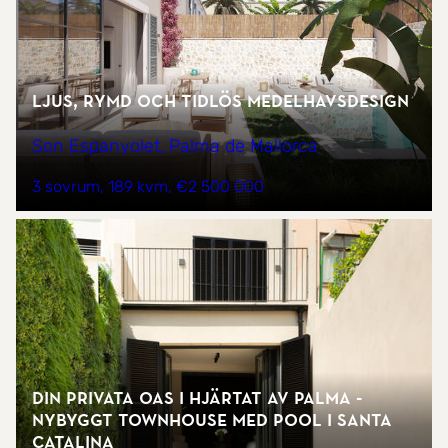
Ljus, rymd och tidlös medelhavsdesign
Son Espanyolet, Palma de Mallorca
3 sovrum
189 kvm
€2 500 000
Din privata oas i hjärtat av Palma -
nybyggt townhouse med pool i Santa
Catalina