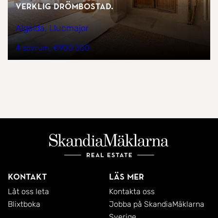
verklig drömbostad.
Algaida, Llucmajor
4 sovrum
€900 000
Kontakt
Läs mer
Låt oss leta
Kontakta oss
Blixtboka
Jobba på SkandiaMäklarna
Sverige