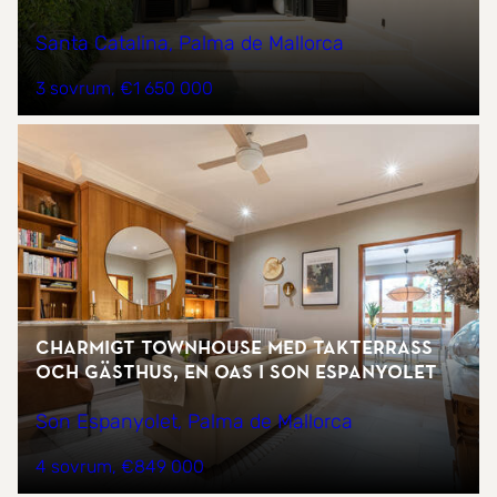
Santa Catalina, Palma de Mallorca
3 sovrum
€1 650 000
Charmigt townhouse med takterrass
och gästhus, en oas i Son Espanyolet
Son Espanyolet, Palma de Mallorca
4 sovrum
€849 000