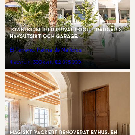
Townhouse med privat pool, trädgård,
havsutsikt och garage.
El Terreno, Palma de Mallorca
4 sovrum
300 kvm
€2 095 000
Magiskt vackert renoverat byhus, en