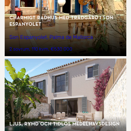
Charmigt radhus med trädgård i Son
Espanyolet
Son Espanyolet, Palma de Mallorca
2 sovrum
110 kvm
€530 000
Ljus, rymd och tidlös medelhavsdesign