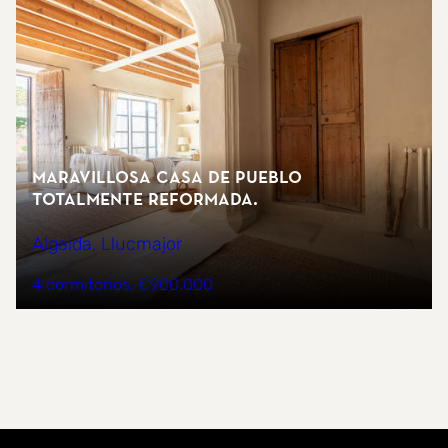
Maravillosa casa de pueblo
totalmente reformada.
Algaida, Llucmajor
4 dormitorios
€900.000