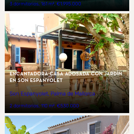
3 dormitorios
161 m²
€1.995.000
Encantadora Casa Adosada con Jardín
en Son Espanyolet
Son Espanyolet, Palma de Mallorca
2 dormitorios
110 m²
€530.000