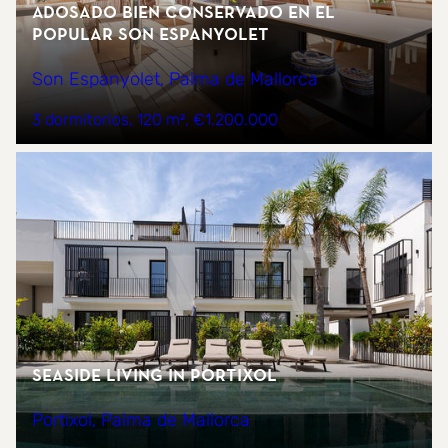
Adosado bien conservado en el
popular Son Espanyolet
Son Espanyolet, Palma de Mallorca
3 dormitorios
120 m²
€1.200.000
Seaside living in Portixol
Portixol, Palma de Mallorca