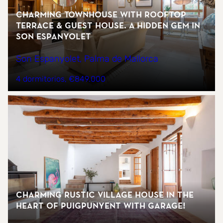
Charming Townhouse with Rooftop
Terrace & Guest House. A Hidden Gem in
Son Espanyolet
Son Espanyolet, Palma de Mallorca
4 dormitorios
€849.000
Charming Rustic Village House in the
Heart of Puigpunyent with garage!