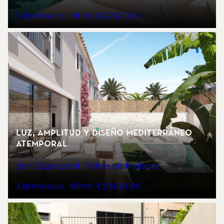
3 dormitorios
174 m²
€2.250.000
Luz, amplitud y diseño mediterráneo
atemporal
Son Espanyolet, Palma de Mallorca
3 dormitorios
189 m²
€2.500.000