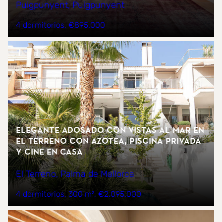
Puigpunyent, Puigpunyent
4 dormitorios
€895.000
Elegante Adosado con Vistas al Mar en
El Terreno con Azotea, Piscina Privada
y Cine en Casa
El Terreno, Palma de Mallorca
4 dormitorios
300 m²
€2.095.000