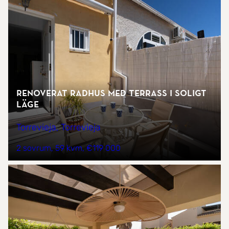
Renoverat radhus med terrass i soligt
läge
Torrevieja, Torrevieja
2 sovrum
59 kvm
€119 000