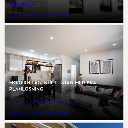
Mar Menor
2 sovrum
60 kvm
€110 000
Modern lägenhet i stan med bra
planlösning
Torrevieja Centrum, Torrevieja
2 sovrum
75 kvm
€269 000