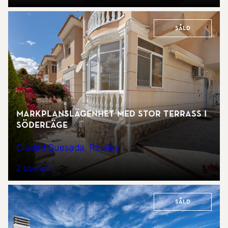
Såld
Markplanslägenhet med stor terrass i
söderläge
Ciudad Quesada, Rojales
2 sovrum
Såld