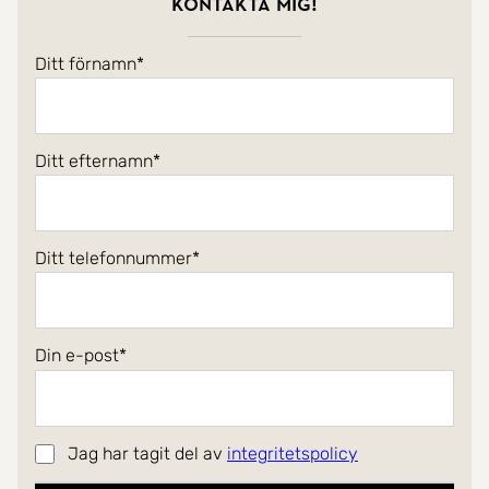
Kontakta mig!
Att arbeta som köpmäklare är otroligt roligt,
spännande och givande. Att ha dessa kollegor och
Ditt förnamn
representera ett välrenommerad och
rekommenderat företag känns väldigt bra. Mötet
med människor och att få hjälpa våra kunder att
Ditt efternamn
uppfylla sin dröm, att hjälpa dem att hitta sitt hem
är en fantastiskt känsla och väldigt energigivande.
Ditt telefonnummer
Välkommen att kontakta mig för att uppfylla er
dröm om vårt fantastiska Spanien!
Din e-post
Jag har tagit del av
integritetspolicy