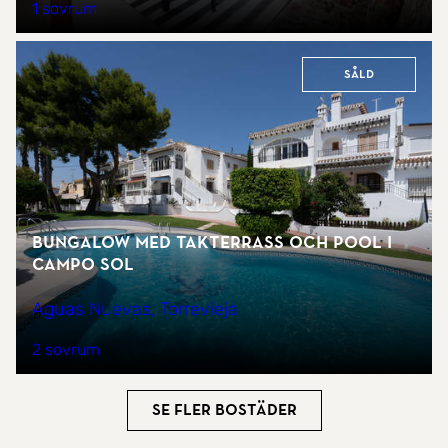
1 sovrum
Såld
Bungalow med takterrass och pool i
Campo Sol
Aguas Nuevas, Torrevieja
2 sovrum
Se fler bostäder