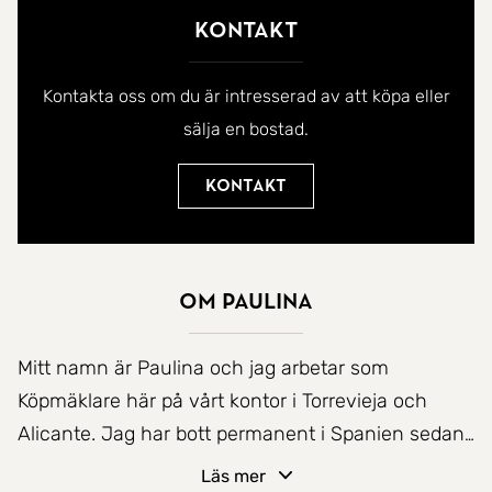
Kontakt
Kontakta oss om du är intresserad av att köpa eller
sälja en bostad.
Kontakt
Om Paulina
Mitt namn är Paulina och jag arbetar som
Köpmäklare här på vårt kontor i Torrevieja och
Alicante. Jag har bott permanent i Spanien sedan
1998 men har semestrat här med familjen sedan
Läs mer