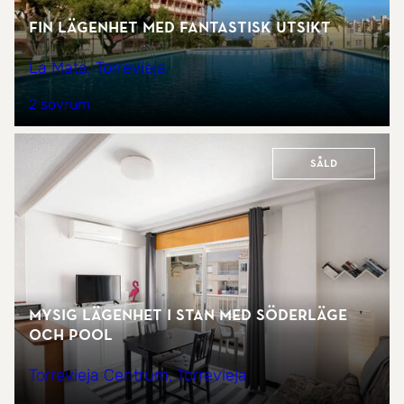
Fin lägenhet med fantastisk utsikt
La Mata, Torrevieja
2 sovrum
Såld
Mysig lägenhet i stan med söderläge
och pool
Torrevieja Centrum, Torrevieja