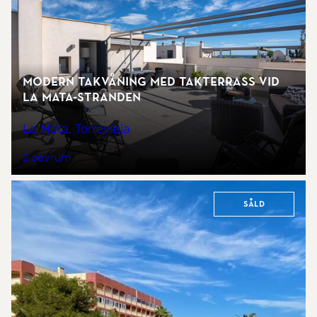
Modern takvåning med takterrass vid
La Mata-stranden
La Mata, Torrevieja
2 sovrum
Såld