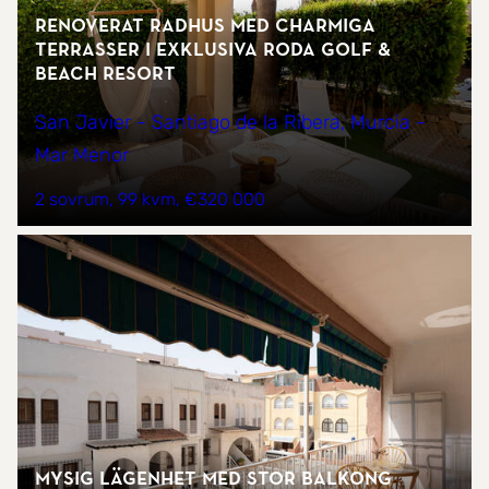
Renoverat radhus med charmiga
terrasser i exklusiva Roda Golf &
Beach Resort
San Javier - Santiago de la Ribera, Murcia -
Mar Menor
2 sovrum
99 kvm
€320 000
Mysig lägenhet med stor balkong