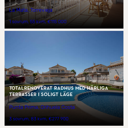
La Mata, Torrevieja
1 sovrum
55 kvm
€115 000
Totalrenoverat radhus med härliga
terrasser i soligt läge
Punta Prima, Orihuela Costa
3 sovrum
83 kvm
€277 900