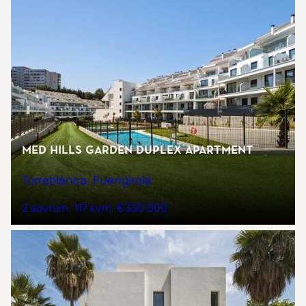
MED HILLS GARDEN DUPLEX APARTMENT
Torreblanca, Fuengirola
2 sovrum
117 kvm
€330 000