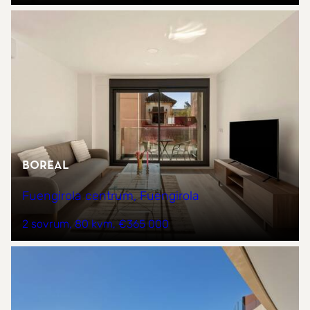
Boreal
Fuengirola centrum, Fuengirola
2 sovrum
80 kvm
€365 000