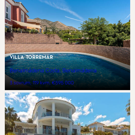
Villa Torremar
Benalmádena Costa, Benalmádena
3 sovrum
119 kvm
€595 000