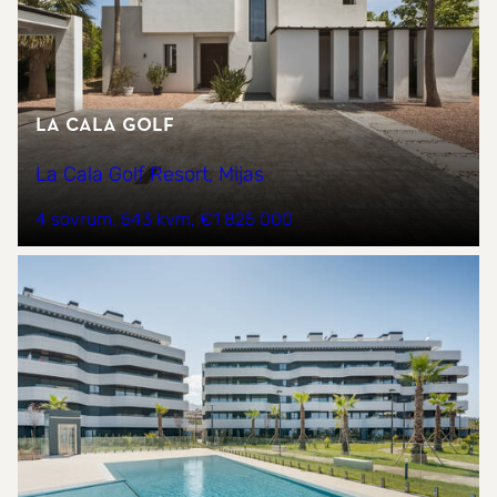
La Cala Golf
La Cala Golf Resort, Mijas
4 sovrum
543 kvm
€1 825 000