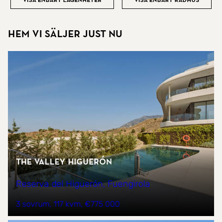
Visa enbart lägenheter
Visa enbart radhus
Hem vi säljer just nu
The Valley Higuerón
Reserva del Higuerón, Fuengirola
3 sovrum
117 kvm
€775 000