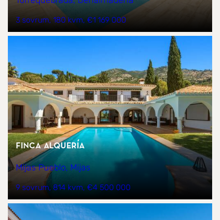
Torrequebrada, Benalmádena
3 sovrum
180 kvm
€1 169 000
Finca Alquería
Mijas Pueblo, Mijas
9 sovrum
814 kvm
€4 500 000