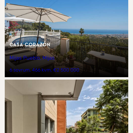
Casa Corazón
Mijas Pueblo, Mijas
6 sovrum
466 kvm
€2 500 000