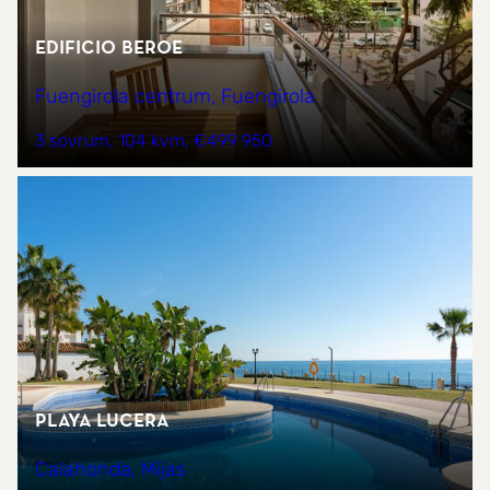
Edificio Beroe
Fuengirola centrum, Fuengirola
3 sovrum
104 kvm
€499 950
PLAYA LUCERA
Calahonda, Mijas