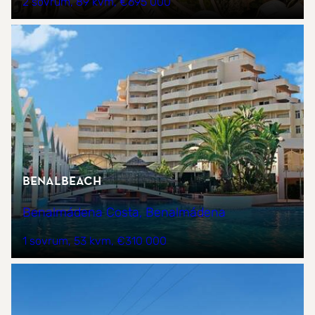
2 sovrum
89 kvm
€695 000
BenalBeach
Benalmádena Costa, Benalmádena
1 sovrum
53 kvm
€310 000