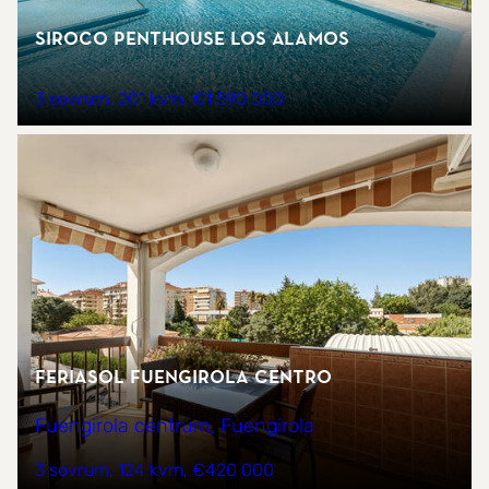
Siroco Penthouse Los Alamos
3 sovrum
201 kvm
€1 590 000
Feriasol Fuengirola Centro
Fuengirola centrum, Fuengirola
3 sovrum
124 kvm
€420 000