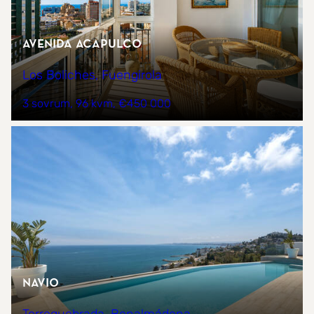
Avenida Acapulco
Los Boliches, Fuengirola
3 sovrum
96 kvm
€450 000
NAVIO