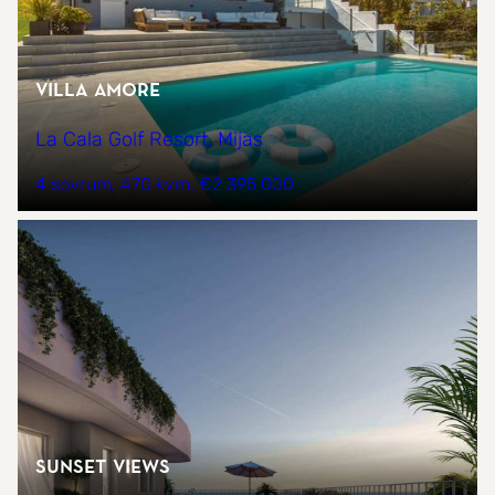
Villa Amore
La Cala Golf Resort, Mijas
4 sovrum
470 kvm
€2 395 000
Sunset Views