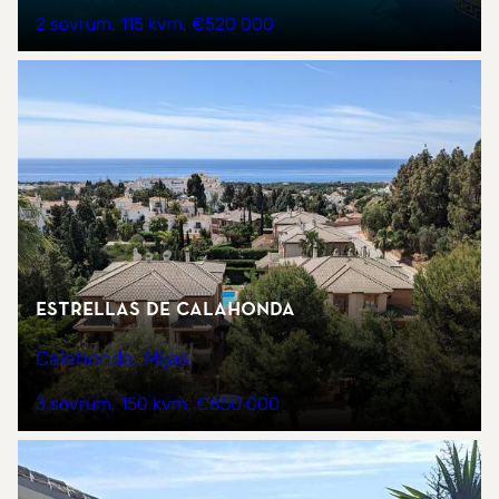
2 sovrum
115 kvm
€520 000
Estrellas de Calahonda
Calahonda, Mijas
3 sovrum
150 kvm
€850 000