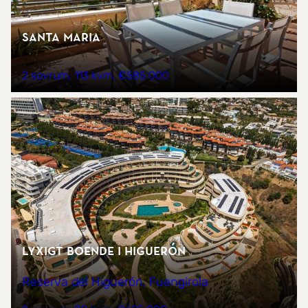
Santa Maria
2 sovrum
113 kvm
€585 000
Lyxigt boende i Higuerón
Reserva del Higuerón, Fuengirola