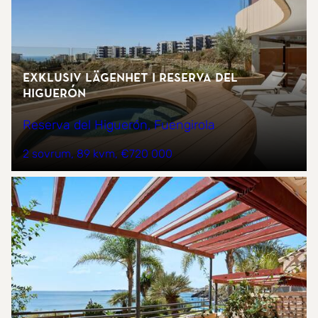
Exklusiv lägenhet i Reserva del
Higuerón
Reserva del Higuerón, Fuengirola
2 sovrum
89 kvm
€720 000