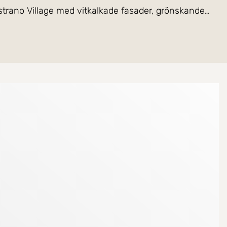
strano Village med vitkalkade fasader, grönskande
anger och lokalbussen.
droom med inbyggda garderober.
isen bidrar med både värme och trivsel.
ndertaget av samfällighetens trädgårdsmästare.
gt söderläge med milsvid utsikt över Nerja, havet och