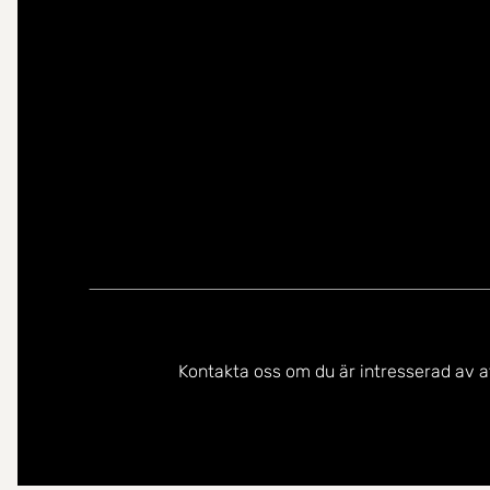
Du kan kontakta mig på följande språk:
Kontakta oss om du är intresserad av at