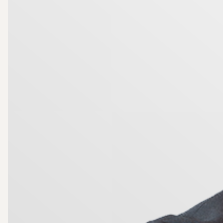
Ett hem att förälska sig i, inflyttningsklart och redo f
Välkommen hem!