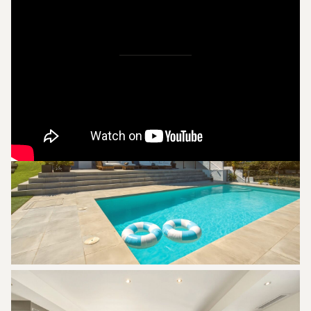
* Fuengirola centrum ? 20 min
Bilder
La Cala Golf Resort erbjuder:
* Tre 18-hålsbanor + driving range + 9-hålsbana
* Fyra restauranger
* Spa med bastu, bad & behandlingar
* Tre padelbanor
* En tennisbana
* Gym
* Fitnesscenter med ca 40 klasser per vecka (på
spanska och engelska)