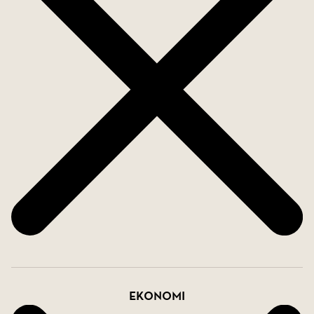
du kan justera både temperatur och låglängd efter
stämning. I ett av vardagsrummets hörn ligger det
fjärde sovrummet, som enkelt kan användas som
matsal om så önskas. Det stilrena köket har en
generös köksö med plats för upp till sex personer -
perfekt för vardagsmåltider eller mingel.
Några trappsteg upp från hallen når du
sovrumsplanet, där två sovrum och två badrum
väntar, varav ett är en-suite. Här finns även ett
praktiskt tvättrum. Ett av sovrummen erbjuder
tillgång till en mysig terrass med plats för
loungemöbler och direkt utgång till trädgården.
Ekonomi
Fortsätter du uppför marmort­rappan, förbi en