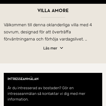
Villa Amore
Välkommen till denna oklanderliga villa med 4
sovrum, designad för att överträffa
förväntningarna och förhöja vardagslivet.
Läs mer
När du anländer leder en lång privat uppfart dig
direkt till det rymliga garaget med plats för två bilar.
Genom glasväggen i garaget ser du det fullt
utrustade gymmet, vilket ger både bekvämlighet
Intresseanmälan
och inspiration. Härifrån tar en trappa dig upp till
Är du intresserad av bostaden? Gör en
huvudplanet, där du även hittar huvudentrén som
intresseanmälan så kontaktar vi dig med mer
alternativt kan nås via de yttre trapporna från
information.
uppfarten.