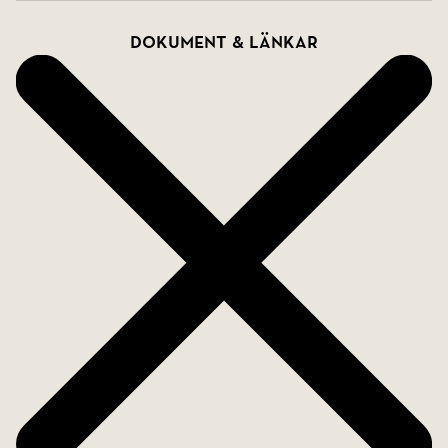
med frodig växtlighet och palmer. På baksidan
Dokument & länkar
finns en lugn gräsyta, en mysig frukosthörna i
skugga och den charmiga, handgjorda Tiki-baren -
en riktig höjdpunkt vid sociala tillfällen.
Extra funktioner:
* Solpaneler installerade 2025
* Elektrisk golvvärme i alla rum
* Appstyrd utomhusbelysning samt taklampor i
kök och vardagsrum
* UV-skyddsfilm på alla fönster
* Köksapparater max 3 år gamla
* Porttelefon mot gatan
* Elektrisk eldstad