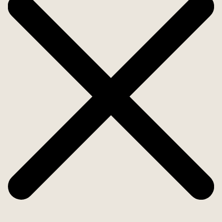
dramatisk helväggsspegel som förstärker ljuset i
hela huset, når du Master-sviten. Detta privata
retreat erbjuder ett rymligt en-suite badrum och
en stor terrass med utsikt mot bergen - perfekt för
att njuta av solnedgången i fullständig harmoni.
Ytterligare en mindre övervåning vetter mot söder
med utsikt över golfbanan och badar i sol.
Fönstren här är försedda med ett ännu starkare
UV-skydd som gör det omöjligt för golfare att se in,
samtidigt som du kan njuta av utsikten hela
dagen.
I trädgården finner du en stor pool på 10 × 5 meter
i framdelen, omgiven av en generös loungeyta