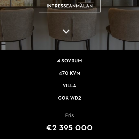
Intresseanmälan
4 sovrum
470 kvm
Villa
G0K WD2
Pris
€2 395 000