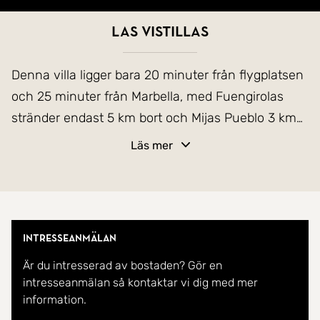
Las Vistillas
Denna villa ligger bara 20 minuter från flygplatsen
och 25 minuter från Marbella, med Fuengirolas
stränder endast 5 km bort och Mijas Pueblo 3 km
från fastigheten. Den har utmärkt
Läs mer
motorvägsanslutning på under 2 minuter, vilket
ger enkel tillgång till flygplatsen, Málaga,
Fuengirola och omgivande områden.
Intresseanmälan
Belägen i en eftertraktad urbanisation är villan en
Är du intresserad av bostaden? Gör en
del av ett charmigt område med privata hem,
intresseanmälan så kontaktar vi dig med mer
internationella grannar och en blandning av
information.
permanentboende och fritidshusägare, vilket