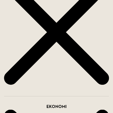
spiraltrappa leder ner till undervåningen, där en
självständig lägenhet med två sovrum finns.
Trappan kan byggas om för större, öppen åtkomst,
och den nedre trädgården har potential för ett
infinity-poolprojekt.
Med privatliv, komfort och förbättringspotential
erbjuder denna fastighet utmärkt möjlighet som
familjehem eller investering i ett eftertraktat
område på Costa del Sol.
Ekonomi