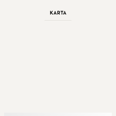
Karta
Mer om mäklarna