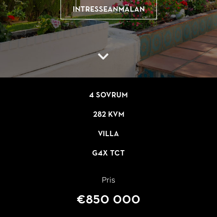
Intresseanmälan
4 sovrum
282 kvm
Villa
G4X TCT
Pris
€850 000