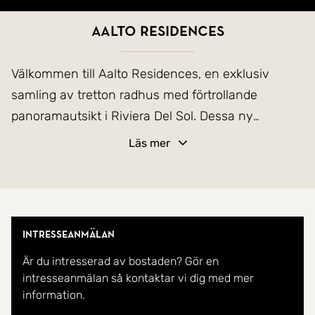
Aalto Residences
Välkommen till Aalto Residences, en exklusiv
samling av tretton radhus med förtrollande
panoramautsikt i Riviera Del Sol. Dessa ny
producerade bostäder utstrålar en elegant
Läs mer
skandinavisk design och smälter sömlöst in i den
omgivande naturens harmoni.
Varje radhus sträcker sig över tre våningar,
Intresseanmälan
inklusive källare och takterrass. Byggda med hög
Är du intresserad av bostaden? Gör en
kvalitet erbjuder de tre rymliga sovrum, två
intresseanmälan så kontaktar vi dig med mer
eleganta badrum och en praktisk gästtoalett, vilket
information.
skapar gott om utrymme och komfort för hela