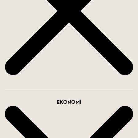
gemensamt poolområde för avslappning. Området
har närhet till restauranger, barer, golfbanor och
grönområden, vilket ger möjlighet att njuta av den
exceptionella naturen. Varje hus inkluderar också
tillgång till parkering, vilket lägger till
bekvämligheten för de boende.
Se betalningsplan.
Kontakta oss på SkandiaMäklarna Fuengirola för
mer information!
Ekonomi