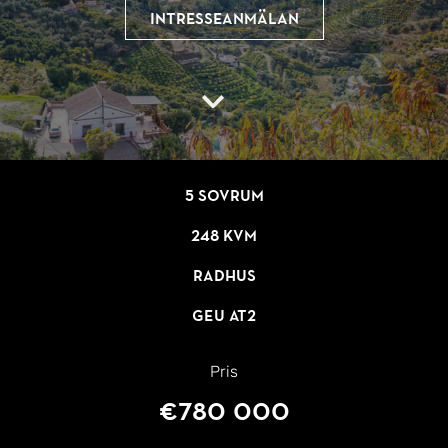
Intresseanmälan
5 sovrum
248 kvm
Radhus
GEU AT2
Pris
€780 000