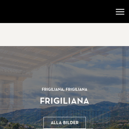
Gå till startsidan
Öppn
Frigiliana, Frigiliana
Frigiliana
Alla bilder