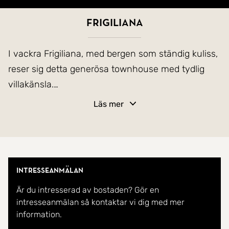
Frigiliana
I vackra Frigiliana, med bergen som ständig kuliss,
reser sig detta generösa townhouse med tydlig
villakänsla.
Ett hem som erbjuder flexibilitet, integritet och
Läs mer
livskvalitet.
Entréplanet välkomnar med tre rofyllda
sovrumoch två stilrena badrum, varav det
Intresseanmälan
smakfulla master bedroom har eget en-suite
Är du intresserad av bostaden? Gör en
badrum och direkt utgång till terrass.
intresseanmälan så kontaktar vi dig med mer
Här finns även ett luftigt kök och vardagsrum i
information.
öppen planlösning, där stora glaspartier suddar ut