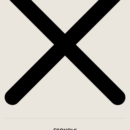
utrymme att utveckla efter egna önskemål. Här
växer en rik variation av fruktträd och växter,
såsom nespera (loquat), granatäpple, mango,
mandel, fikon, citron, apelsin, olivträd, vinrankor
och passionsfrukt vilket ger en unik och genuin
känsla av ett eget medelhavs paradis.
Pool området blir en naturlig samlingspunkt under
årets soliga dagar, med en generös pool och
vacker utsikt över omgivningarna. Poolen drivs
idag med klor men kan enkelt konverteras till
saltvatten. Uppvärmningen av poolen sker helt
kostnadsfritt via en lång varmvatten slinga som
värms av solen, vilket skapar ett energieffektivt
och hållbart system. Intill poolen finns även en