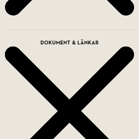
du varmt välkommen att kontakta oss!
SkandiaMäklarna samarbetar och delar med byråer
som innehar en giltig AMI-licens.
Dokument & länkar