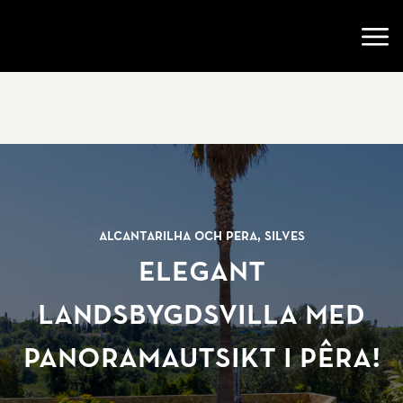
Gå till startsidan
Öppn
Alcantarilha och Pera, Silves
Elegant
landsbygdsvilla med
panoramautsikt i Pêra!