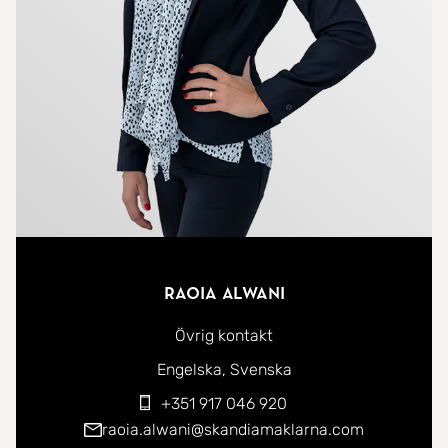
Raoia Alwani
Övrig kontakt
Du kan kontakta mig på följande språk:
Engelska
Svenska
+351 917 046 920
raoia.alwani@skandiamaklarna.com