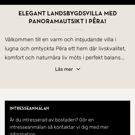
Elegant landsbygdsvilla med
panoramautsikt i Pêra!
Välkommen till en varm och inbjudande villa i
lugna och omtyckta Pêra ett hem där livskvalitet,
komfort och naturnära liv möts i perfekt balans.
Här erbjuds en harmonisk tillvaro på en generös
Läs mer
tomt om cirka 2 000 m², omgiven av grönska,
fruktträd och öppna ytor.
Bostaden har en hemtrevlig och elegant känsla
Intresseanmälan
med två sovrum, ett ljust vardagsrum samt ett
Är du intresserad av bostaden? Gör en
extra rum med egen ingång från utsidan. Detta
intresseanmälan så kontaktar vi dig med mer
rum är inrett med våningssäng och ger möjlighet
information.