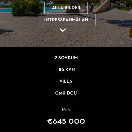
Alla bilder
Intresseanmälan
2 sovrum
186 kvm
Villa
GMK DCU
Pris
€645 000