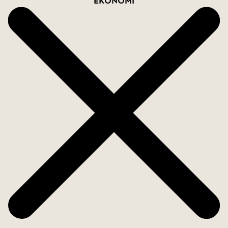
Ekonomi
vedeldad bastu som ger en exklusiv och
avslappnande spa känsla i hemmiljö.
Fastigheten erbjuder dessutom moderna och
genomtänkta lösningar såsom solpaneler för
varmvatten och el. Huset är i stort sett
självförsörjande med ny vatten och el installation.
Dubbel garage med två dörrar samt en separat
och rymlig tvätt stuga. Bostaden säljs möblerad,
vilket gör den redo att tas i bruk direkt.
Läget är rofyllt och privat, samtidigt som du har
närhet till allt du behöver i vardagen. På endast
cirka 1 kilometer når du både en stormarknaden
Aldi och en vacker golfbana för den som