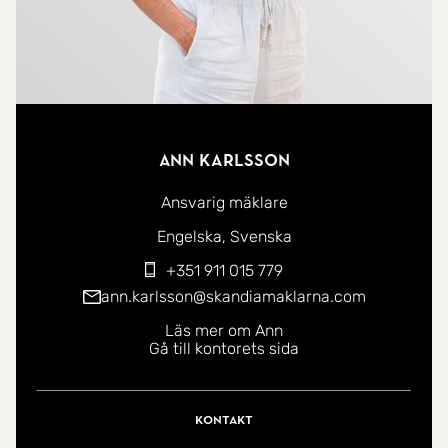
Ann Karlsson
Ansvarig mäklare
Du kan kontakta mig på följande språk:
Engelska
Svenska
+351 911 015 779
ann.karlsson@skandiamaklarna.com
Läs mer om Ann
Gå till kontorets sida
Kontakt