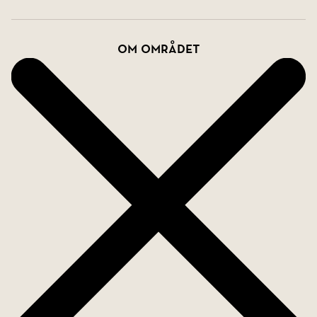
uppskattar golf. Inom cirka 7 kilometer ligger
Algarve Shopping ett av Algarves största
Om området
shoppingcenter med ett brett utbud av butiker,
restauranger och service. Området kring Pêra
kännetecknas av sin genuina och avslappnade
atmosfär, där landsbygdens lugn möter närheten
till kustens stränder, restauranger och aktiviteter.
Detta är ett hem som erbjuder mer än bara boende
här får du en livsstil präglad av lugn, natur, komfort
och njutning.
Ett hem att älska året runt.
För mer information eller för att boka en visning är