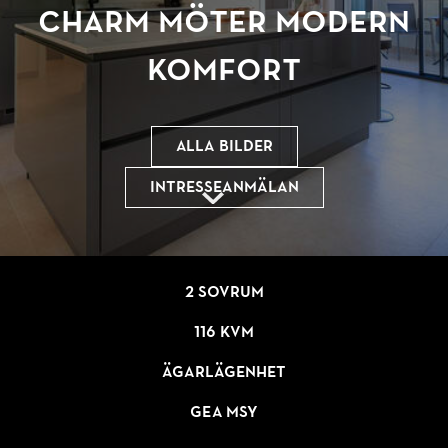
charm möter modern
komfort
Alla bilder
Intresseanmälan
2 sovrum
116 kvm
Ägarlägenhet
GEA MSY