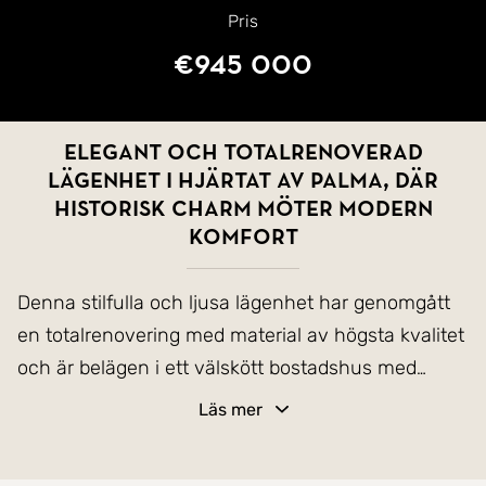
Pris
€945 000
Elegant och totalrenoverad
lägenhet i hjärtat av Palma, där
historisk charm möter modern
komfort
Denna stilfulla och ljusa lägenhet har genomgått
en totalrenovering med material av högsta kvalitet
och är belägen i ett välskött bostadshus med
nyligen installerad hiss. Fastigheten ligger på en
Läs mer
stillsam sidogata, bara ett stenkast från det livliga
området kring Las Ramblas och Calle San Miguel.