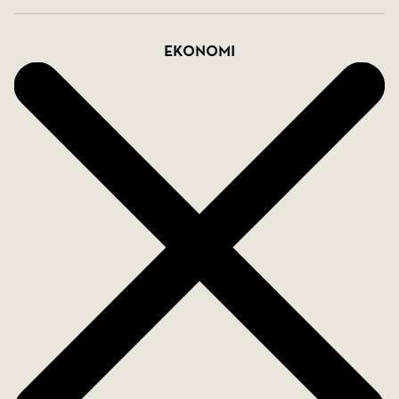
En perfekt bostad för dig som söker diskret lyx,
komfort och närhet till kultur och historia i ett av
Ekonomi
Medelhavets mest ikoniska kvarter.
Välkommen hem!