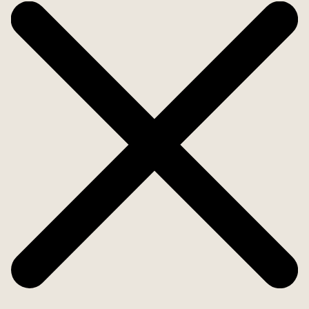
Bostaden rymmer två generösa sovrum med
inbyggda garderober och två elegant designade
badrum. Varmt färgsatta ytor i kombination med
naturstensdetaljer skapar en harmonisk och
sofistikerad atmosfär i varje rum.
Bland bekvämligheterna finns golvvärme,
luftkonditionering (varm/kall), dubbla glaspartier,
stengolv, elektriska handdukstorkar, separat
tvättstuga samt tillgång till en gemensam
takterrass med fantastisk utsikt över stadens
takåsar. För den som önskar finns möjlighet att
hyra parkeringsplats i närheten för cirka 100
euro/månad.