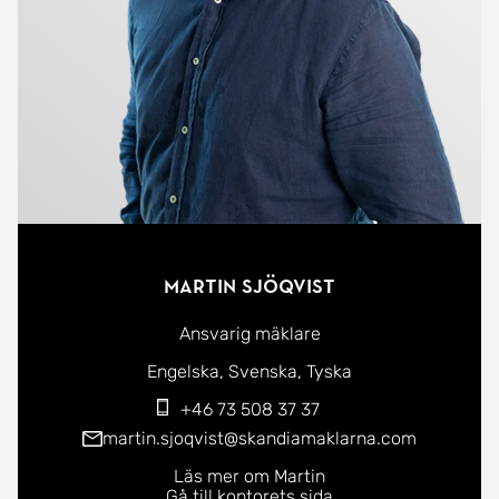
Martin Sjöqvist
Ansvarig mäklare
Du kan kontakta mig på följande språk:
Engelska
Svenska
Tyska
+46 73 508 37 37
martin.sjoqvist@skandiamaklarna.com
Läs mer om Martin
Gå till kontorets sida