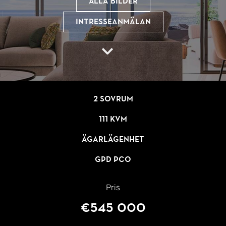
Alla bilder
Intresseanmälan
2 sovrum
111 kvm
Ägarlägenhet
GPD PCO
Pris
€545 000