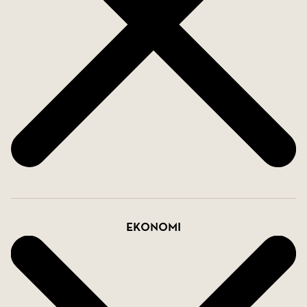
motoriserade persienner, - allt sammantaget för
att skapa en fantastisk livsupplevelse!
Lägenheterna har 2 eller 3 sovrum samt 2 badrum.
Kontakta SkandiaMäklarna Fuengirola för mer
information om dessa lyxiga bostäder!
Ekonomi