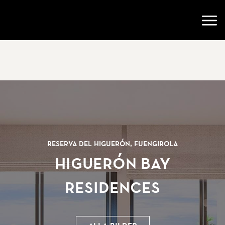
Gå till startsidan
Öppn
Reserva del Higuerón, Fuengirola
Higuerón Bay
Residences