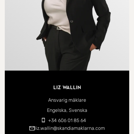
bekvämt stadsliv, erbjuder denna lägenhet det
bästa av två världar. Bara 4 minuters promenad till
stranden och 30 minuter från Málagas flygplats ?
perfekt för både permanentboende och semester.
Här bor du mitt i Fuengirolas hjärta med
gångavstånd till restauranger, shopping och allt du
behöver för ett bekvämt liv.
Lägenheten ligger i ett populärt område med
gemensamt poolområde, där du kan koppla av och
Liz Wallin
njuta av den spanska solen. Med sitt unika läge är
Ansvarig mäklare
detta det perfekta boendet för dig som söker en
Du kan kontakta mig på följande språk:
Engelska
Svenska
harmonisk balans mellan strandnära livsstil och
+34 606 01 85 64
stadens puls.
liz.wallin@skandiamaklarna.com