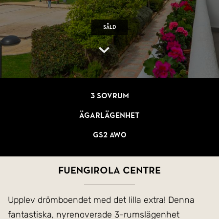
Såld
3 sovrum
Ägarlägenhet
GS2 AW0
Fuengirola Centre
Upplev drömboendet med det lilla extra! Denna
fantastiska, nyrenoverade 3-rumslägenhet