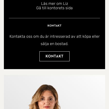
Läs mer om Liz
Se betalningsplan och underhållsavgifter
Gå till kontorets sida
Kontakta oss på SkandiaMäklarna Fuengirola för
mer information!
Kontakt
Kontakta oss om du är intresserad av att köpa eller
sälja en bostad.
Kontakt