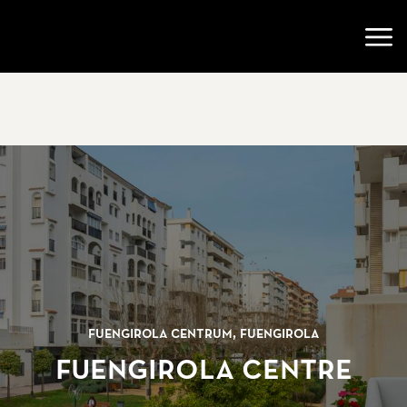
Gå till startsidan
Öppn
Fuengirola centrum, Fuengirola
Fuengirola Centre