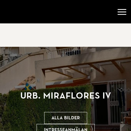
Gå till startsidan
Öppn
Urb. Miraflores IV
Alla bilder
Intresseanmälan