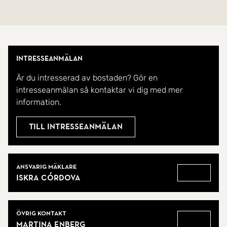
Intresseanmälan
Är du intresserad av bostaden? Gör en
intresseanmälan så kontaktar vi dig med mer
information.
Till intresseanmälan
Mäklare
Ansvarig mäklare
Iskra Córdova
Gå till
Övrig kontakt
Martina Enberg
Gå till