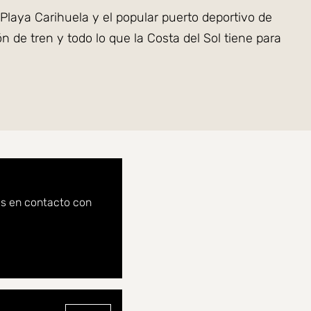
 Playa Carihuela y el popular puerto deportivo de
 de tren y todo lo que la Costa del Sol tiene para
sada en tres plantas.
n agradable salón con chimenea que crea un
e y disfrutar de reuniones sociales durante todo el
os en contacto con
n privado. Aquí podrá disfrutar de una encantadora
ión mediterránea. Desde el jardín también se accede