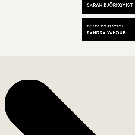
Sarah Björkqvist
Una vivienda perfecta para quienes buscan amplitud, 
Otros contactos
Sandra Yakoub
Datos de la vivienda