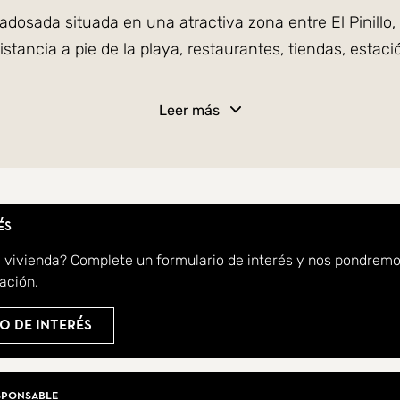
adosada situada en una atractiva zona entre El Pinillo,
ncia a pie de la playa, restaurantes, tiendas, estación
Leer más
para aparcar un coche y una distribución muy bien pen
ibidor, una cocina independiente recién renovada y u
 nueva terraza orientada al sur, perfecta para relajars
és
a vivienda? Complete un formulario de interés y nos pondrem
ación.
ideal para familias o invitados.
o de interés
dicionales y un aseo con salida directa al patio y jardí
s de limón y naranja que aportan una auténtica sensac
iarios
itaria.
sponsable