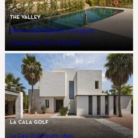
The Valley
Reserva del Higuerón, Fuengirola
3 dormitorios
117 m²
€775.000
La Cala Golf
La Cala Golf Resort, Mijas