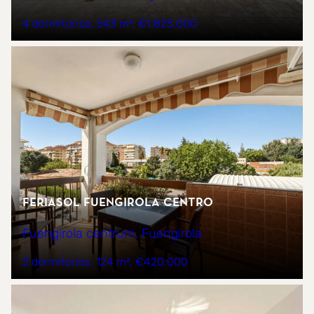
4 dormitorios
543 m²
€1.825.000
Feriasol Fuengirola Centro
Fuengirola centrum, Fuengirola
3 dormitorios
124 m²
€420.000