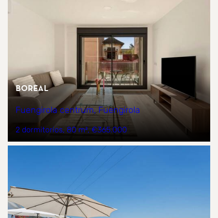
Boreal
Fuengirola centrum, Fuengirola
2 dormitorios
80 m²
€365.000