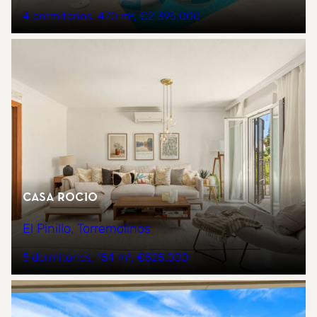
4 dormitorios
470 m²
€2.395.000
CASA ROCIO
El Pinillo, Torremolinos
5 dormitorios
154 m²
€525.000