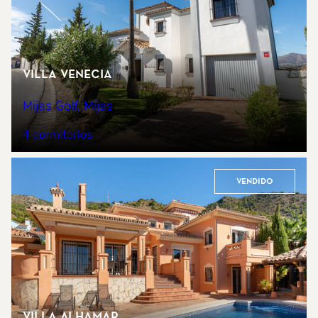
Villa Venecia
Mijas Golf, Mijas
4 dormitorios
Vendido
Villa Alhamar