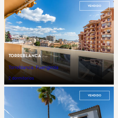
Vendido
Torreblanca
Torreblanca, Fuengirola
2 dormitorios
Vendido