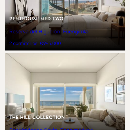
Penthouse Med Two
Reserva del Higuerón, Fuengirola
2 dormitorios
€995.000
The Hill Collection