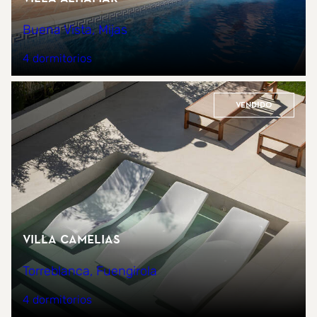
Buena Vista, Mijas
4 dormitorios
Vendido
Villa Camelias
Torreblanca, Fuengirola
4 dormitorios