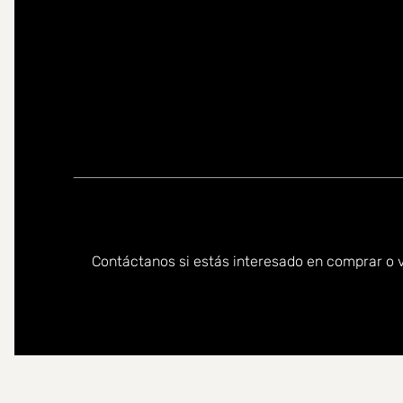
Puede ponerse en contacto conmigo en los siguientes id
Contáctanos si estás interesado en comprar o v