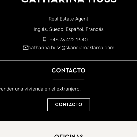
Real Estate Agent
iomas:
Inglés
Sueco
Español
Francés
+46 73 422 13 40
catharina.huss@skandiamaklarna.com
Contacto
ender una vivienda en el extranjero.
Contacto
Oficinas