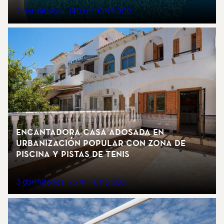
2 dormitorios
140 m²
€199.000
Encantadora casa adosada en
urbanización popular con zona de
piscina y pistas de tenis
3 dormitorios
75 m²
€115.000