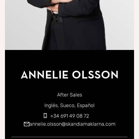
Annelie Olsson
After Sales
Puede ponerse en contacto conmigo en los siguientes id
Inglés
Sueco
Español
+34 691 49 08 72
annelie.olsson@skandiamaklarna.com