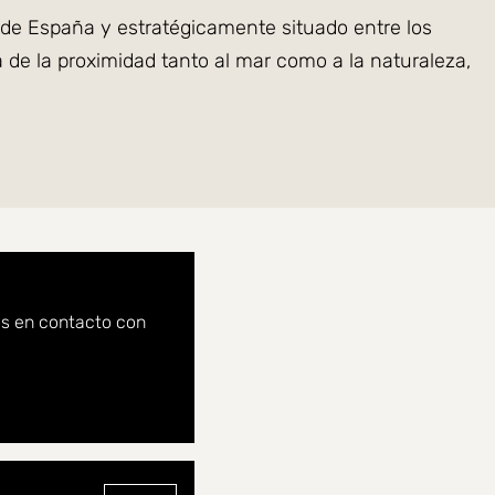
a de España y estratégicamente situado entre los
 de la proximidad tanto al mar como a la naturaleza,
ivadas, dos plazas de aparcamiento y un amplio
as panorámicas de la costa.
ra en las habitaciones principales para crear una
ndo el confort y la eficiencia energética. Horizonte
os en contacto con
bre, una casa club y espacios de coworking para
 la comunidad y la naturaleza se combinan a la