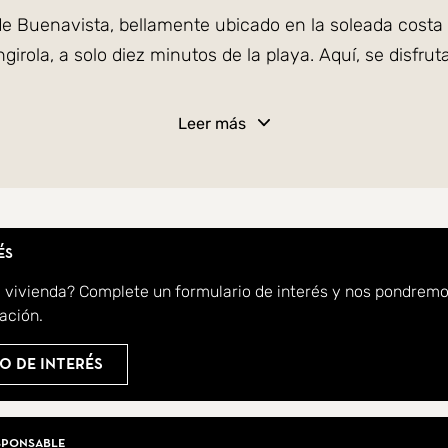
 de Buenavista, bellamente ubicado en la soleada cost
ola, a solo diez minutos de la playa. Aquí, se disfruta
Leer más
eñada con entre 4 y 6 amplios dormitorios, piscinas pr
o para brindar privacidad y ofrece impresionantes vist
teriales de alta calidad y cuentan con suelos de made
és
acilita el control de la iluminación y el clima, optimiza
a vivienda? Complete un formulario de interés y nos pondrem
una zona de juegos para niños, un gimnasio al aire li
ación.
o de interés
 un estilo de vida armonioso y elegante, donde el lujo,
iarios
sponsable