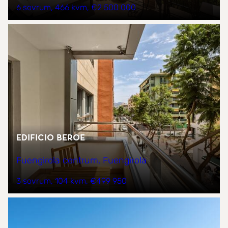
6 sovrum
466 kvm
€2 500 000
Edificio Beroe
Fuengirola centrum, Fuengirola
3 sovrum
104 kvm
€499 950