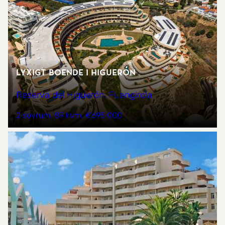
Lyxigt boende i Higuerón
Reserva del Higuerón, Fuengirola
2 sovrum
89 kvm
€695 000