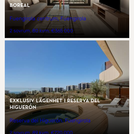
Boreal
Fuengirola centrum, Fuengirola
2 sovrum
80 kvm
€365 000
Exklusiv lägenhet i Reserva del
Higuerón
Reserva del Higuerón, Fuengirola
2 sovrum
89 kvm
€720 000