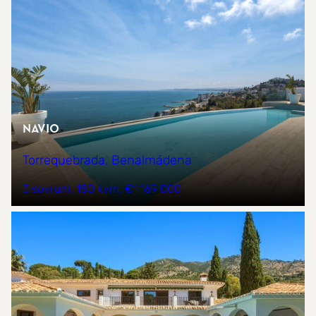
NAVIO
Torrequebrada, Benalmádena
3 sovrum
180 kvm
€1 169 000