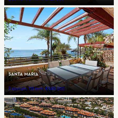
Santa Maria
2 sovrum
113 kvm
€585 000