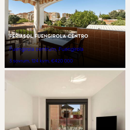
Feriasol Fuengirola Centro
Fuengirola centrum, Fuengirola
3 sovrum
124 kvm
€420 000