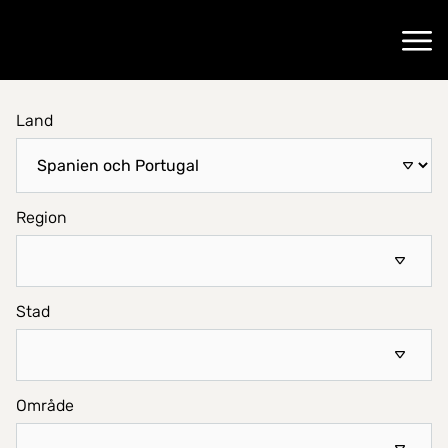
Gå till startsidan
Öppn
Land
Hitta hem
Region
Stad
Område