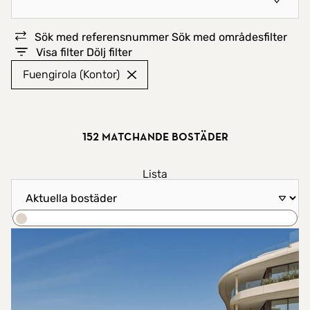
Sök med referensnummer
Sök med områdesfilter
Visa filter
Dölj filter
Fuengirola (Kontor)
152 matchande bostäder
Visa resultat som
Lista
Sortera efter
Karta
Sök