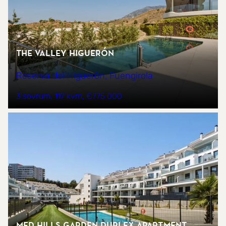
The Valley Higuerón
Reserva del Higuerón, Fuengirola
3 sovrum
117 kvm
€775 000
MED HILLS GARDEN DUPLEX APARTMENT