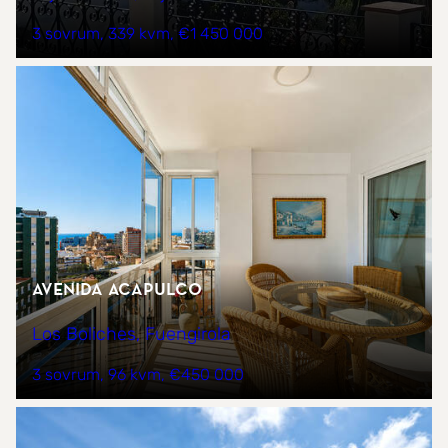
3 sovrum
339 kvm
€1 450 000
Avenida Acapulco
Los Boliches, Fuengirola
3 sovrum
96 kvm
€450 000