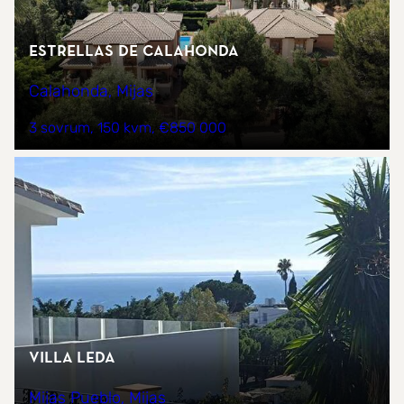
Estrellas de Calahonda
Calahonda, Mijas
3 sovrum
150 kvm
€850 000
VILLA LEDA
Mijas Pueblo, Mijas