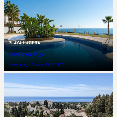
PLAYA LUCERA
Calahonda, Mijas
2 sovrum
115 kvm
€520 000