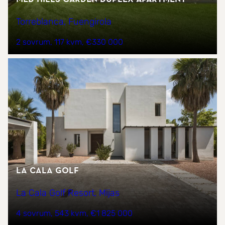
Torreblanca, Fuengirola
2 sovrum
117 kvm
€330 000
La Cala Golf
La Cala Golf Resort, Mijas
4 sovrum
543 kvm
€1 825 000