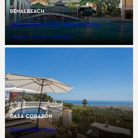
BenalBeach
Benalmádena Costa, Benalmádena
1 sovrum
53 kvm
€310 000
Casa Corazón
Mijas Pueblo, Mijas