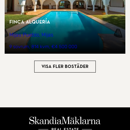
Finca Alquería
Mijas Pueblo, Mijas
9 sovrum
814 kvm
€4 500 000
Visa fler bostäder