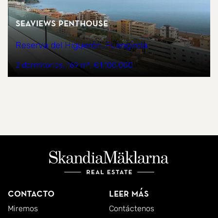
Seaviews penthouse
Reserva del Higuerón, Fuengirola
2 dormitorios
169 m²
€1.100.000
Contacto
Leer más
Miremos
Contáctenos