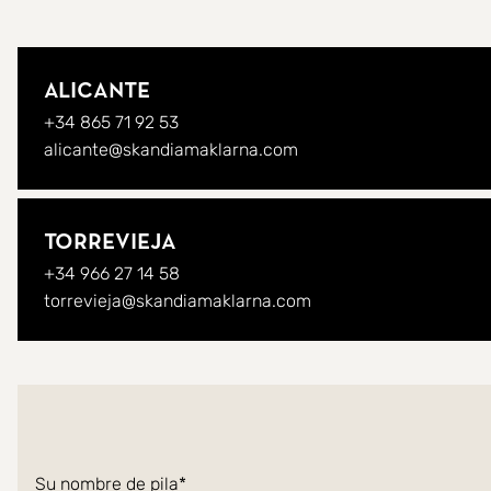
Alicante
+34 865 71 92 53
alicante@skandiamaklarna.com
Torrevieja
+34 966 27 14 58
torrevieja@skandiamaklarna.com
Su nombre de pila