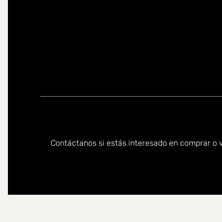
Puede ponerse en contacto conmigo en los siguientes id
Contáctanos si estás interesado en comprar o v