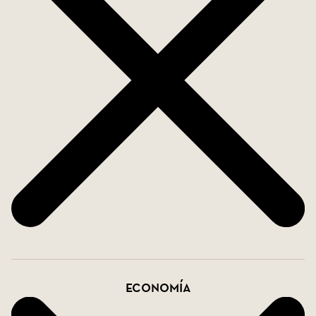
impresionante altura. En la planta baja también
encontrarás una habitación doble, un baño
completo y otra habitación que también podría
servir como dormitorio. En el segundo piso hay
otro salón espacioso, tres dormitorios dobles y otro
baño completo.
La residencia actualmente no tiene piscina, pero
la clasificación de la parcela como suelo urbano
da la oportunidad de solicitar un permiso de
construcción para una piscina.
Los antiguos molinos de viento son los vecinos
más cercanos de la casa, lo que le da una
sensación rústica y genuina de pueblo. Más arriba
Economía
en la calle encontrará la plaza con su hermosa