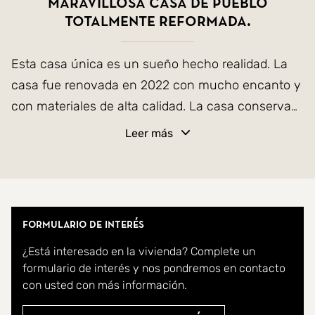
Maravillosa casa de pueblo
totalmente reformada.
Esta casa única es un sueño hecho realidad. La
casa fue renovada en 2022 con mucho encanto y
con materiales de alta calidad. La casa conserva
preciosos detalles originales del año de
Leer más
construcción en 1890. Vigas vistas, puertas de
madera, profundas paredes de piedra y varias
chimeneas son todos testigos de la historia de la
casa. La altura de los techos y los grandes
Formulario de interés
ventanales proporcionan mucha luz y le dan a la
¿Está interesado en la vivienda? Complete un
casa una sensación espaciosa.
formulario de interés y nos pondremos en contacto
con usted con más información.
La casa tiene 276 m2 de superficie habitable, así