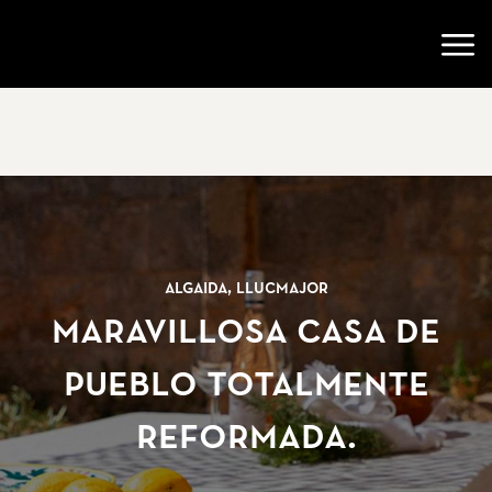
Ir a la página de inicio
Abri
Algaida, Llucmajor
Maravillosa casa de
pueblo totalmente
reformada.