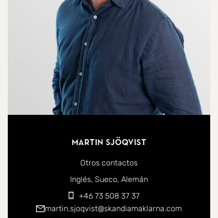
Martin Sjöqvist
Otros contactos
Puede ponerse en contacto conmigo en los siguientes id
Inglés
Sueco
Alemán
+46 73 508 37 37
martin.sjoqvist@skandiamaklarna.com