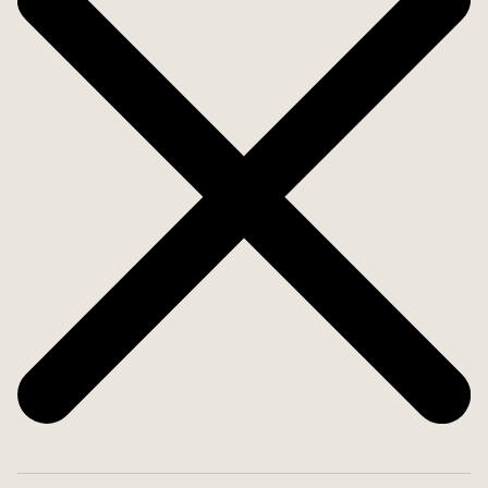
iglesia, cafés, restaurantes y el animado mercado
que se celebra aquí todos los viernes. Algaida es
un auténtico pueblo mallorquín que vive todo el
año. Aquí encontrarás pocos turistas. A Palma se
llega en aprox. 20 minutos, y al aeropuerto en 15.
El mar y las playas están a sólo 20 km del pueblo.
Te enamorarás de esta maravillosa casa.
¡Bienvenido a casa!