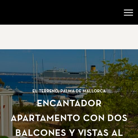
Ir a la página de inicio
Abri
El Terreno, Palma de Mallorca
Encantador
Apartamento con Dos
Balcones y Vistas al