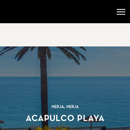
Ir a la página de inicio
Abri
Nerja, Nerja
Acapulco Playa