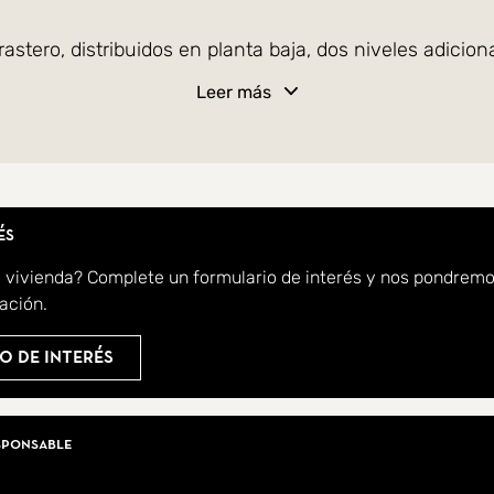
stero, distribuidos en planta baja, dos niveles adiciona
Leer más
iscina para adultos, una piscina infantil, hermosas 
l.
dad en Idilia Terram.
és
a vivienda? Complete un formulario de interés y nos pondrem
 Real Estate.
ación.
o de interés
iarios
sponsable