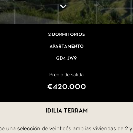
2 dormitorios
Apartamento
GD4 JW9
Precio de salida
€420.000
Idilia Terram
ce una selección de veintidós amplias viviendas de 2 y 