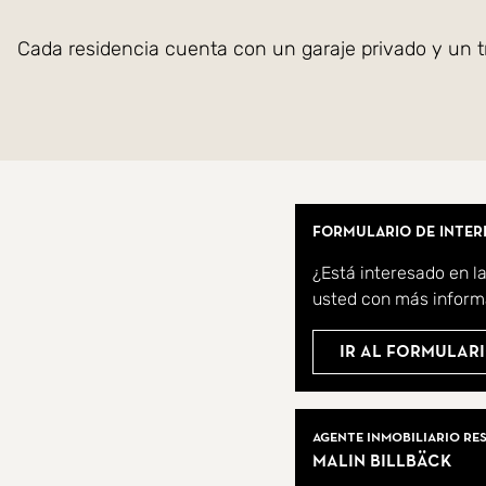
Cada residencia cuenta con un garaje privado y un tra
El complejo incluye comodidades premium como una p
bicicletas y un relajante solárium para disfrutar del so
Vive una combinación de confort moderno y tranquili
Formulario de inter
¿Está interesado en l
Para más información, contacta con SkandiaMaklarna
usted con más inform
Ir al formulari
Agentes Inmobil
Agente inmobiliario re
Malin Billbäck