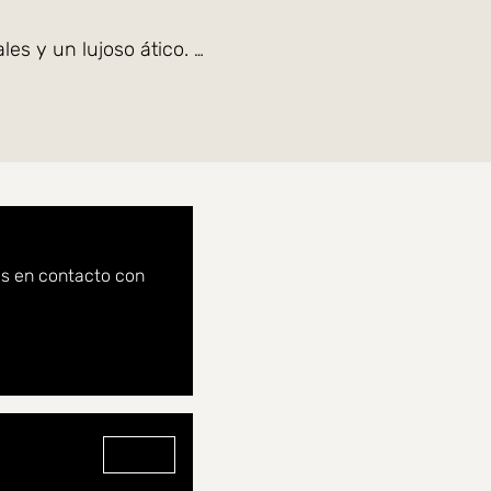
les y un lujoso ático.
áreas comunes ajardinadas, estacionamiento para
os en contacto con
Ir al perfil de Malin Billbäck