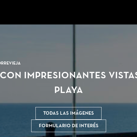
orrevieja
on impresionantes vistas
playa
Todas las imágenes
Formulario de interés