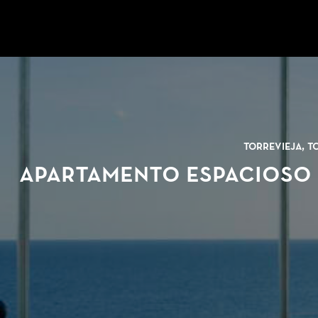
Ir a la página de inicio
Torrevieja, T
Apartamento espacioso c