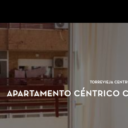
Ir a la página de inicio
Torrevieja Centr
Apartamento céntrico c