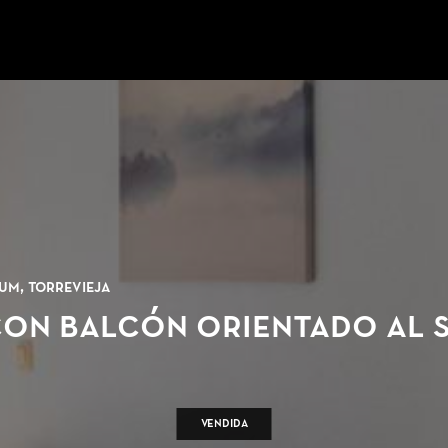
um, Torrevieja
on balcón orientado al su
Vendida