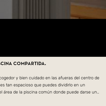
scina compartida.
cogedor y bien cuidado en las afueras del centro de
 es tan espacioso que puedes dividirlo en un
r el área de la piscina común donde puede darse un