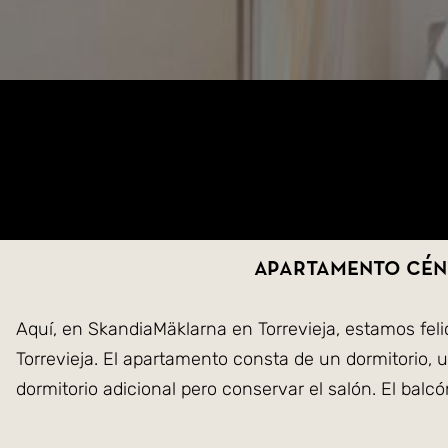
Apartamento cént
Aquí, en SkandiaMäklarna en Torrevieja, estamos fel
Torrevieja. El apartamento consta de un dormitorio, 
dormitorio adicional pero conservar el salón. El bal
refrescante chapuzón en el calor.