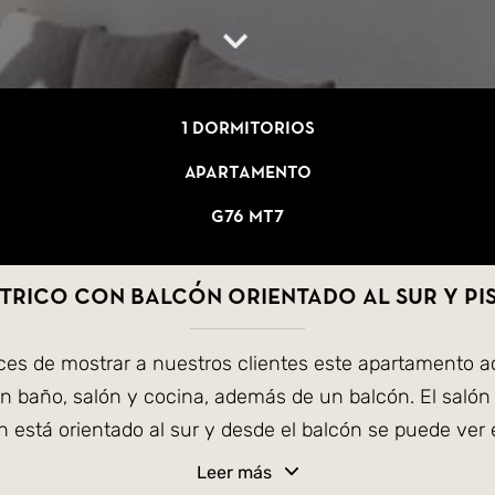
1 dormitorios
Apartamento
G76 MT7
rico con balcón orientado al sur y pi
ices de mostrar a nuestros clientes este apartamento a
un baño, salón y cocina, además de un balcón. El salón
cón está orientado al sur y desde el balcón se puede ve
Leer más