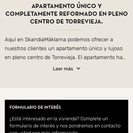
Apartamento único y
completamente reformado en pleno
centro de Torrevieja.
Aquí en SkandiaMäklarna podemos ofrecer a
nuestros clientes un apartamento único y lujoso
en pleno centro de Torrevieja. El apartamento ha
sido completamente renovado y parece casi una
Leer más
nueva producción. Originalmente el apartamento
tenía cuatro dormitorios, pero actualmente tres se
utilizan como armarios y vestidores y uno se
utiliza como dormitorio con baño en suite. Para
Formulario de interés
aquellos que necesitan más dormitorios, existe
¿Está interesado en la vivienda? Complete un
una forma sencilla de restaurar las habitaciones.
formulario de interés y nos pondremos en contacto
El apartamento tiene dos baños. En el otro
con usted con más información.