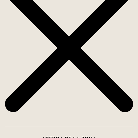
preciosas donde pasar los días soleados.
Para aquellos que buscáis un apartamento
espacioso justo en el centro de Torrevieja.
Bienvenido a casa.