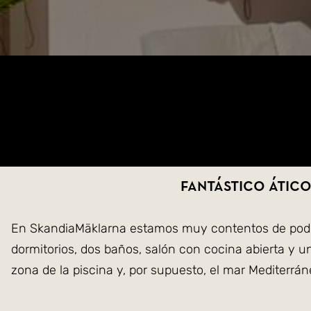
Fantástico ático
En SkandiaMäklarna estamos muy contentos de poder o
dormitorios, dos baños, salón con cocina abierta y un
zona de la piscina y, por supuesto, el mar Mediterr
de buena calidad. La comunidad cuenta con dos zonas