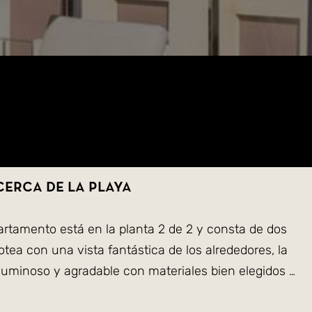
cerca de la playa
rtamento está en la planta 2 de 2 y consta de dos
tea con una vista fantástica de los alrededores, la
 luminoso y agradable con materiales bien elegidos y
os. El piso tambien tiene su plaza de garaje con