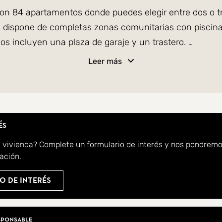
on 84 apartamentos donde puedes elegir entre dos o tr
dispone de completas zonas comunitarias con piscina, 
ios incluyen una plaza de garaje y un trastero.
Leer más
Alicante, una zona ya consolidada con todo tipo de ser
 centro de Alicante hacen que Jarcia sea el hogar con
var una visita, contáctanos en SkandiaMäklarna!
és
a vivienda? Complete un formulario de interés y nos pondrem
ación.
o de interés
iarios
sponsable