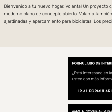
Bienvenido a tu nuevo hogar, Volanta! Un proyecto c
moderno plano de concepto abierto. Volanta también 
ajardinadas y aparcamiento para bicicletas. Los prec
Este hermoso proyecto se encuentra en el Pau II en 
deportivas y educativas, y buenas conexiones con el
Si deseas más información sobre el proyecto o reser
Formulario de inter
¿Está interesado en l
¡Bienvenido a casa!
usted con más inform
Ir al formulari
Agentes Inmobil
Agente inmobiliario re