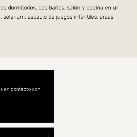
es dormitorios, dos baños, salón y cocina en un
solárium, espacio de juegos infantiles, áreas
vicios a solo unos minutos. Comercios, instalaciones
 el que siempre has soñado.
os en contacto con