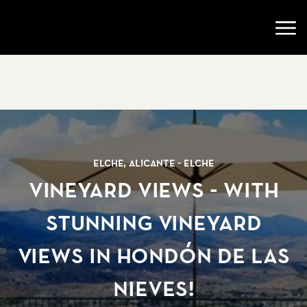
Ir a la página de inicio
Abri
Elche, Alicante - Elche
VINEYARD VIEWS - with
Stunning Vineyard
Views in Hondón de las
Nieves!