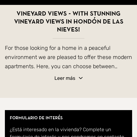
VINEYARD VIEWS - with Stunning
Vineyard Views in Hondón de las
Nieves!
For those looking for a home in a peaceful
environment we are pleased to offer these modern
apartments. Here, you can choose between
penthouses and apartments with three or two
Leer más
bedrooms and two bathrooms, all with views of
the vineyards in Hondón de las Nieves, a town
nestled in a beautiful valley surrounded by olive
and almond trees. The residential complex
Formulario de interés
includes a communal swimming pool, and each
¿Está interesado en la vivienda? Complete un
apartment comes with a parking space and a
formulario de interés y nos pondremos en contacto