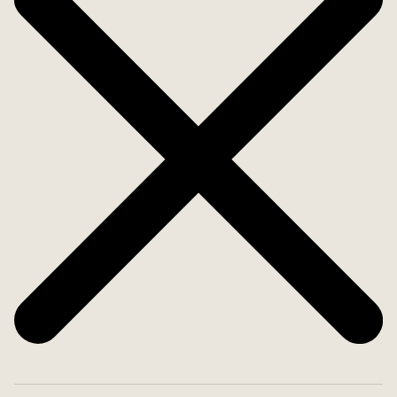
Enjoy the tranquility of the Hondón Valley while
staying close to the vibrant cities of Alicante and
Elche. Whether you're looking for a holiday home,
an investment property, or a peaceful place to live
year-round, these modern apartments are the
perfect choice.
Contact us today at Skandiamaklarna for more
information or to schedule a viewing!
Welcome home!