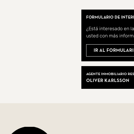
Formulario de inter
¿Está interesado en l
usted con más inform
Ir al formulari
Agentes Inmobil
Agente inmobiliario re
Oliver Karlsson
Datos de la vivienda