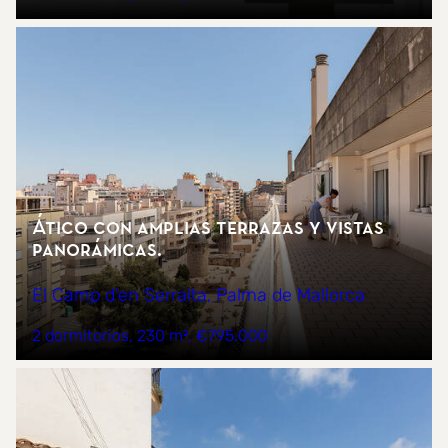
Ático con amplias terrazas y vistas
panorámicas.
El Camp d'en Serralta, Palma de Mallorca
2 dormitorios
230 m²
€795.000