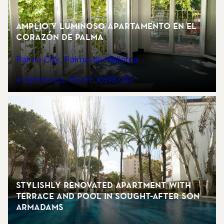
Amplio y luminoso apartamento en el
corazón de Palma
Palma City, Palma de Mallorca
4 dormitorios
150 m²
€695.000
Stylishly Renovated Apartment with
Terrace and Pool in Sought-After Son
Armadams