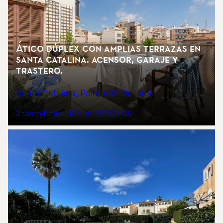
Ático dúplex con amplias terrazas en
Santa Catalina. Acensor, garaje y
trastero.
Santa Catalina, Palma de Mallorca
2 dormitorios
106 m²
€650.000