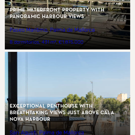
Prime Waterfront Property with
Panoramic Harbour Views
Paseo Maritimo, Palma de Mallorca
8 dormitorios
431 m²
€1.875.000
Exceptional penthouse with
breathtaking views just above Cala
Nova harbour
San Agusti, Palma de Mallorca