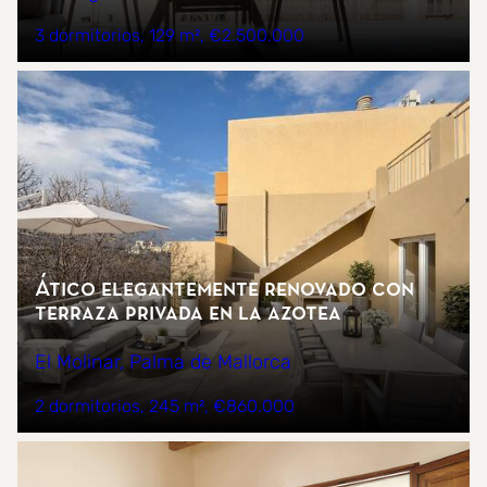
3 dormitorios
129 m²
€2.500.000
Ático elegantemente renovado con
terraza privada en la azotea
El Molinar, Palma de Mallorca
2 dormitorios
245 m²
€860.000