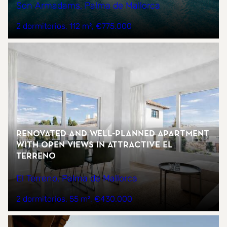
Son Armadams, Palma de Mallorca
2 dormitorios
112 m²
€775.000
Renovated and Well-Planned Apartment
with Open Views in Attractive El
Terreno
El Terreno, Palma de Mallorca
2 dormitorios
55 m²
€430.000