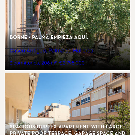
BORNE - Palma empieza aquí.
Casco Antiguo, Palma de Mallorca
3 dormitorios
206 m²
€2.795.000
Spacious duplex apartment with large
private roof terrace, garage space and